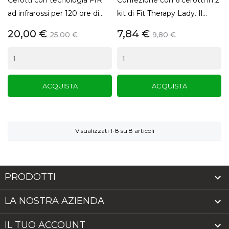
Cerotti con tecnologia FIR
Confezione con 6 cerotti in 2
ad infrarossi per 120 ore di...
kit di Fit Therapy Lady. Il...
20,00 €
7,84 €
25,00 €
9,80 €
ACQUISTA
ACQUISTA
Visualizzati 1-8 su 8 articoli
PRODOTTI

LA NOSTRA AZIENDA

IL TUO ACCOUNT
