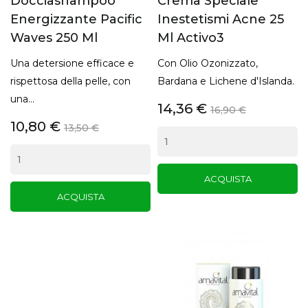
Docciashampoo
Crema Speciale
Energizzante Pacific
Inestetismi Acne 25
Waves 250 Ml
Ml Activo3
Una detersione efficace e
Con Olio Ozonizzato,
rispettosa della pelle, con
Bardana e Lichene d'Islanda.
una...
14,36 €
16,90 €
10,80 €
13,50 €
ACQUISTA
ACQUISTA