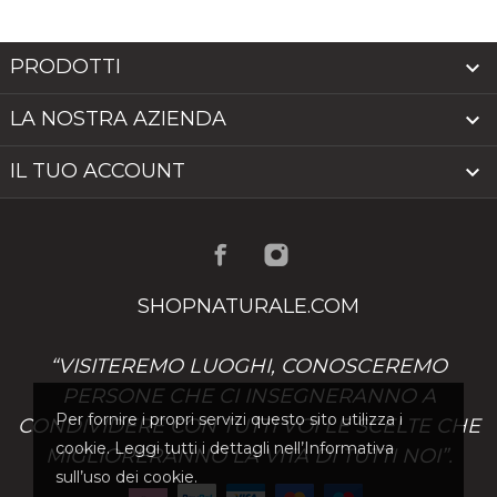
PRODOTTI

LA NOSTRA AZIENDA

IL TUO ACCOUNT

SHOPNATURALE.COM
“VISITEREMO LUOGHI, CONOSCEREMO
PERSONE CHE CI INSEGNERANNO A
Per fornire i propri servizi questo sito utilizza i
CONDIVIDERE CON TUTTI VOI LE SCELTE CHE
cookie. Leggi tutti i dettagli nell’Informativa
MIGLIORERANNO LA VITA DI TUTTI NOI”.
sull’uso dei cookie.