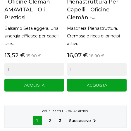
- Oficine Clemàn -
Pienastruttura Per
AMAVITAL - Oli
Capelli - Oficine
Preziosi
Clemàn -...
Balsamo Setaleggera. Una
Maschera Pienastruttura.
sinergia efficace per capelli
Cremosa e ricca di principi
che...
attivi...
13,52 €
16,07 €
15,90 €
18,90 €
ACQUISTA
ACQUISTA
Visualizzati 1-12 su 32 articoli

Successivo
1
2
3