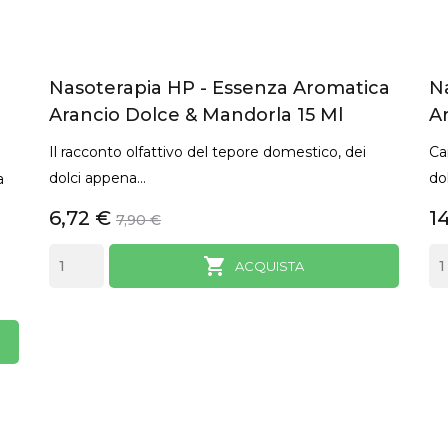
Nasoterapia HP - Essenza Aromatica
N
Arancio Dolce & Mandorla 15 Ml
A
Il racconto olfattivo del tepore domestico, dei
Ca
dolci appena...
do
a
6,72 €
1
7,90 €

ACQUISTA
ANTEPRIMA