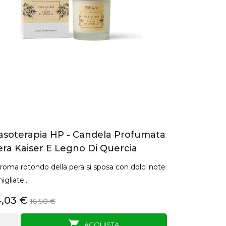
asoterapia HP - Candela Profumata
era Kaiser E Legno Di Quercia
aroma rotondo della pera si sposa con dolci note
igliate...
4,03 €
16,50 €

ANTEPRIMA
ACQUISTA