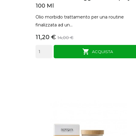
100 Ml
Olio morbido trattamento per una routine
finalizzata ad un...
11,20 €
14,00 €

ANTEPRIMA
ACQUISTA