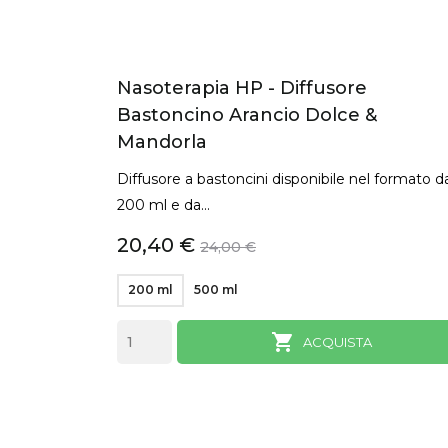
Nasoterapia HP - Diffusore
Bastoncino Arancio Dolce &
Mandorla
Diffusore a bastoncini disponibile nel formato d
200 ml e da...
20,40 €
24,00 €
200 ml
500 ml

ANTEPRIMA
ACQUISTA