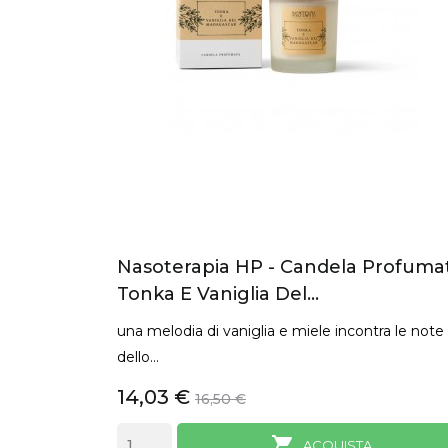
Nasoterapia HP - Candela Profuma
Tonka E Vaniglia Del...
una melodia di vaniglia e miele incontra le note
dello...
14,03 €
16,50 €

ANTEPRIMA
ACQUISTA