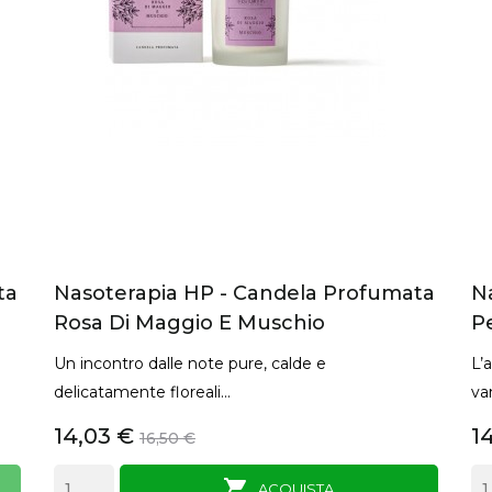
ta
Nasoterapia HP - Candela Profumata
N
Rosa Di Maggio E Muschio
P
Un incontro dalle note pure, calde e
L’
delicatamente floreali...
van
14,03 €
1
16,50 €

ANTEPRIMA
ACQUISTA