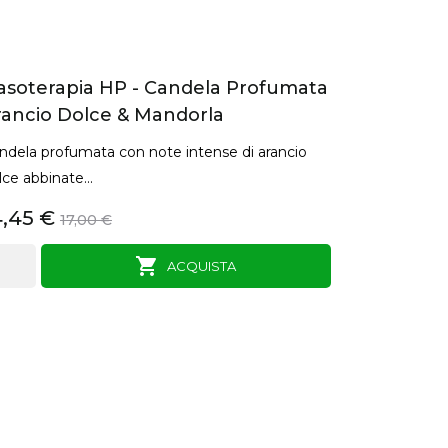
asoterapia HP - Candela Profumata
rancio Dolce & Mandorla
ndela profumata con note intense di arancio
lce abbinate...
4,45 €
17,00 €

ACQUISTA
ANTEPRIMA