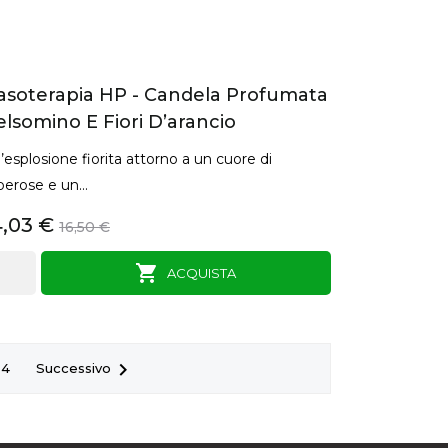
asoterapia HP - Candela Profumata
lsomino E Fiori D’arancio
’esplosione fiorita attorno a un cuore di
berose e un...
4,03 €
16,50 €

ACQUISTA

Successivo
4