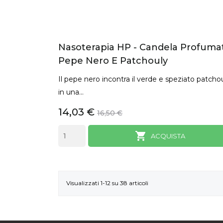
Nasoterapia HP - Candela Profuma
Pepe Nero E Patchouly
Il pepe nero incontra il verde e speziato patcho
in una...
14,03 €
16,50 €

ACQUISTA
Visualizzati 1-12 su 38 articoli