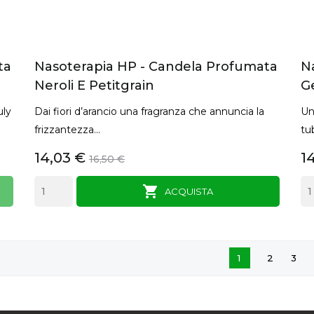
ta
Nasoterapia HP - Candela Profumata
N
Neroli E Petitgrain
Ge
uly
Dai fiori d’arancio una fragranza che annuncia la
Un
frizzantezza...
tu
14,03 €
1
16,50 €

ACQUISTA
1
2
3