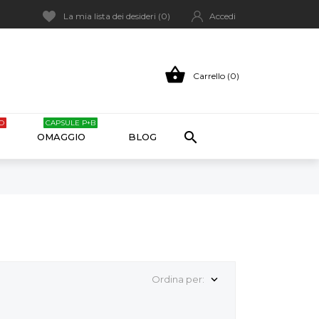
La mia lista dei desideri (
0
)
Accedi

Carrello (0)
O
CAPSULE P+B

OMAGGIO
BLOG
Ordina per:

ANTEPRIMA