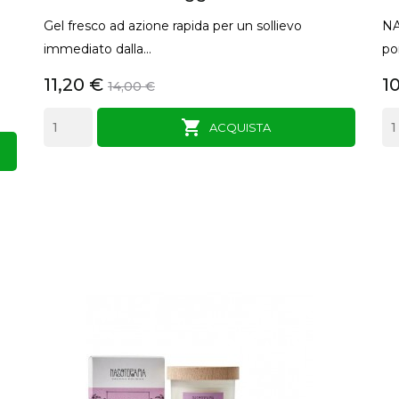
Gel fresco ad azione rapida per un sollievo
NA
immediato dalla...
po
11,20 €
1
14,00 €

ACQUISTA
ANTEPRIMA