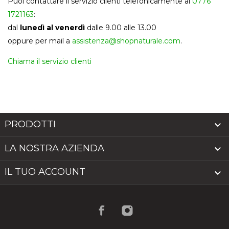
Puoi contattare il servizio clienti telefonicamente al
0776
1721163
:
dal
lunedì al venerdì
dalle 9.00 alle 13.00
oppure per mail a
assistenza@shopnaturale.com
.
Chiama il servizio clienti
PRODOTTI

LA NOSTRA AZIENDA

IL TUO ACCOUNT
