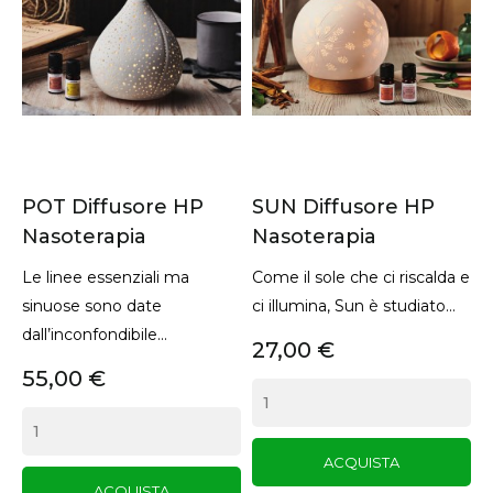
SUN Diffusore HP
Concentrati -
S
Nasoterapia
Sinergia Di Oli
O
Essenziali Puri
Come il sole che ci riscalda e
F
ci illumina, Sun è studiato...
s
Chiarezza mentale e
s
sostegno in caso di scarsa
27,00 €
capacità di...
8
8,10 €
ACQUISTA