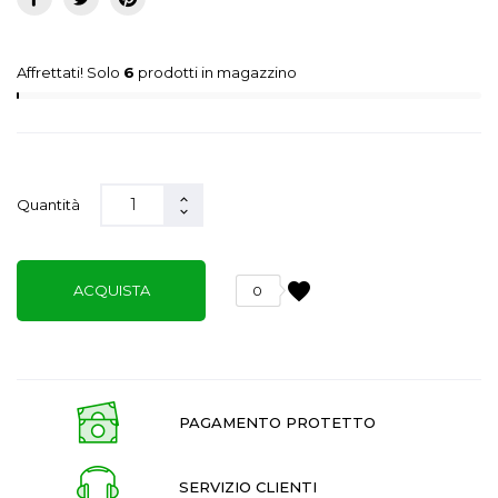
Affrettati! Solo
6
prodotti in magazzino
Quantità
favorite
ACQUISTA
0
PAGAMENTO PROTETTO
SERVIZIO CLIENTI