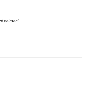
ieni polmoni.
ANTEPRIMA