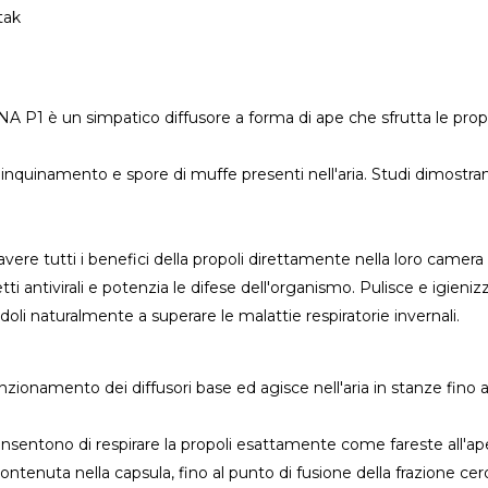
tak
P1 è un simpatico diffusore a forma di ape che sfrutta le propri
, inquinamento e spore di muffe presenti nell'aria. Studi dimostran
e tutti i benefici della propoli direttamente nella loro camera 
tti antivirali e potenzia le difese dell'organismo. Pulisce e igieni
oli naturalmente a superare le malattie respiratorie invernali.
ionamento dei diffusori base ed agisce nell'aria in stanze fino 
nsentono di respirare la propoli esattamente come fareste all'ap
 contenuta nella capsula, fino al punto di fusione della frazione c