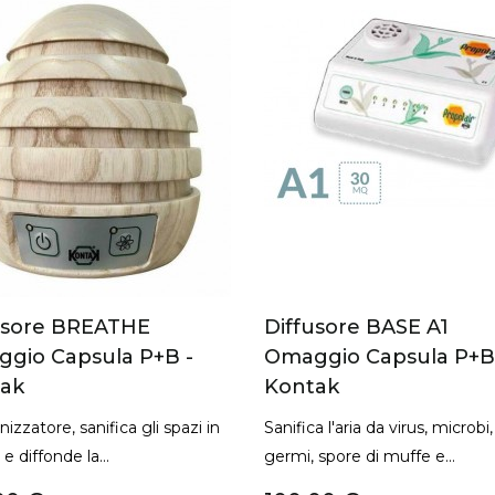
usore BASE A1
Diffusore BASE A2 Co
gio Capsula P+B -
Ionizzatore Omaggio
ak
Capsula P+B - Kontak
a l'aria da virus, microbi,
Dotato di ionizzatore per esal
 spore di muffe e...
ulteriormente le proprietà...