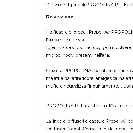
Diffusore di propoli PROPOLINA P1 - Kon
Descrizione
Il diffusore di propoli Propol-
Air
PROPOLINA 
l’ambiente che vuoi.
Igienizza da virus, microbi, germi, polvere
microbi nocivi presenti nell'aria.
Grazie a PROPOLINA i bambini potranno aver
malattie da raffreddore, analgesica, ha effe
muffe e neutralizza l'inquinamento, aiutand
PROPOLINA P1 ha la stessa efficacia e funz
La linea di diffusori e capsule Propol-
Air
co
I diffusori Propol-
Air
riscaldano la propoli,