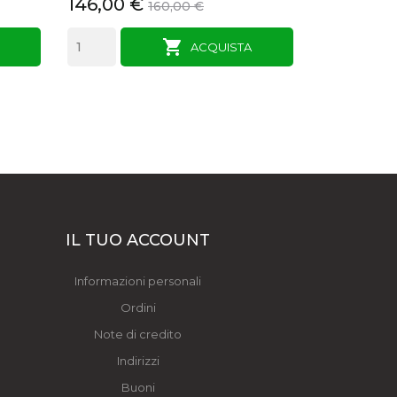
45,00 €
201,00 €
220,00 €

ACQUISTA
IL TUO ACCOUNT
Informazioni personali
Ordini
Note di credito
Indirizzi
Buoni