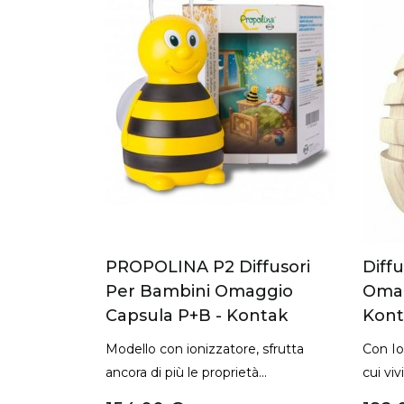
fusori
Diffusore BREATHE
Diff
ggio
Omaggio Capsula P+B -
Omag
ntak
Kontak
Kont
 sfrutta
Con Ionizzatore, sanifica gli spazi in
Sanific
..
cui vivi e diffonde la...
germi,