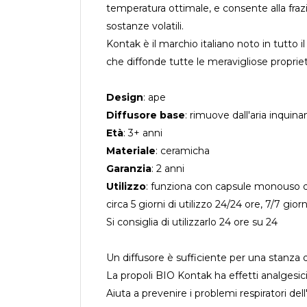
temperatura ottimale, e consente alla frazi
sostanze volatili.
Kontak è il marchio italiano noto in tutto 
che diffonde tutte le meravigliose propriet
Design
: ape
Diffusore base
: rimuove dall'aria inqui
Età
: 3+ anni
Materiale
: ceramicha
Garanzia
: 2 anni
Utilizzo
: funziona con capsule monouso di
circa 5 giorni di utilizzo 24/24 ore, 7/7 gior
Si consiglia di utilizzarlo 24 ore su 24
Un diffusore è sufficiente per una stanza 
La propoli BIO Kontak ha effetti analgesici 
Aiuta a prevenire i problemi respiratori del