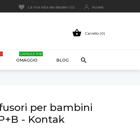
La mia lista dei desideri (
0
)
Accedi

Carrello (0)
O
CAPSULE P+B

OMAGGIO
BLOG
usori per bambini
P+B - Kontak