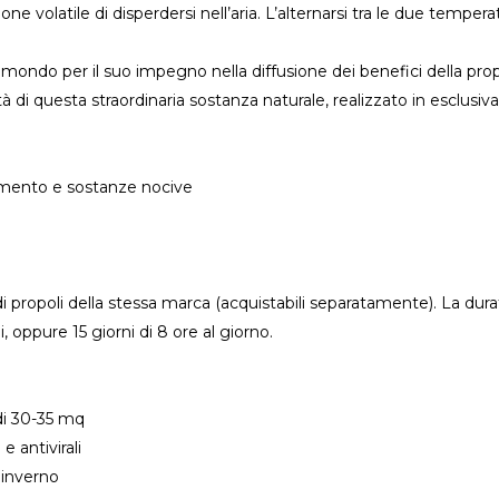
one volatile di disperdersi nell’aria. L’alternarsi tra le due temp
il mondo per il suo impegno nella diffusione dei benefici della pr
à di questa straordinaria sostanza naturale, realizzato in esclusiv
namento e sostanze nocive
 propoli della stessa marca (acquistabili separatamente). La dura
ni, oppure 15 giorni di 8 ore al giorno.
di 30-35 mq
e antivirali
l'inverno