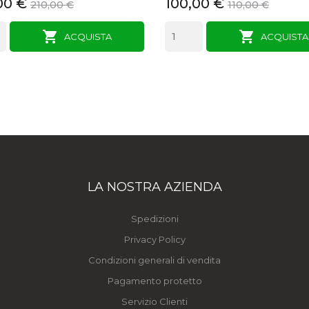
00 €
146,00 €
110,00 €
160,00 €


ACQUISTA
ACQUISTA
LA NOSTRA AZIENDA
Spedizioni
Privacy Policy
Condizioni generali di vendita
Pagamento protetto
Servizio Clienti