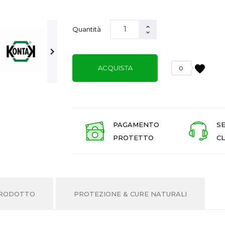
Quantità

favorite
ACQUISTA
0
PAGAMENTO
SE
PROTETTO
CL
PRODOTTO
PROTEZIONE & CURE NATURALI