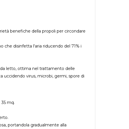
età benefiche della propoli per circondare
o che disinfetta l'aria riducendo del 71% i
da letto, ottima nel trattamento delle
zza uccidendo virus, microbi, germi, spore di
a 35 mq.
erto.
erosa, portandola gradualmente alla